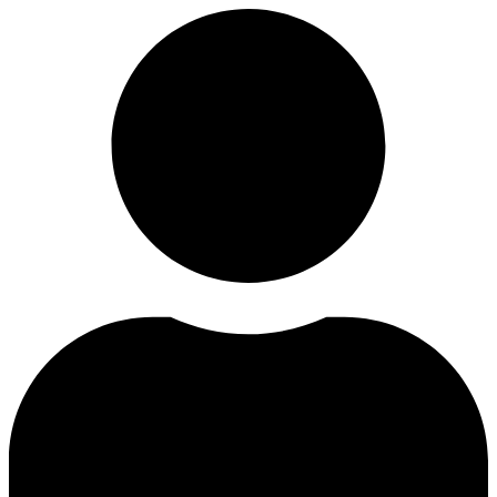
Videre
til
indhold