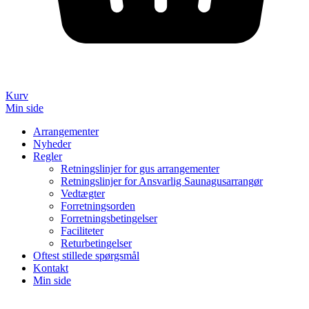
Kurv
Min side
Arrangementer
Nyheder
Regler
Retningslinjer for gus arrangementer
Retningslinjer for Ansvarlig Saunagusarrangør
Vedtægter
Forretningsorden
Forretningsbetingelser
Faciliteter
Returbetingelser
Oftest stillede spørgsmål
Kontakt
Min side