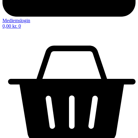
Medlemslogin
0,00
kr.
0