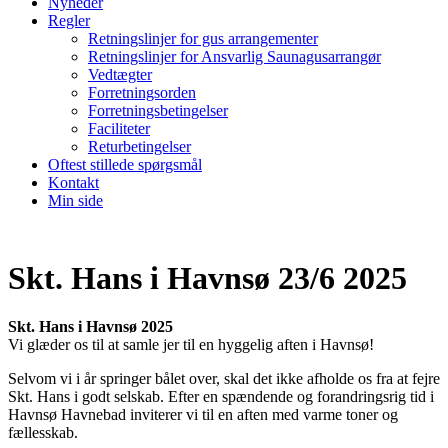
Nyheder
Regler
Retningslinjer for gus arrangementer
Retningslinjer for Ansvarlig Saunagusarrangør
Vedtægter
Forretningsorden
Forretningsbetingelser
Faciliteter
Returbetingelser
Oftest stillede spørgsmål
Kontakt
Min side
Skt. Hans i Havnsø 23/6 2025
Skt. Hans i Havnsø 2025
Vi glæder os til at samle jer til en hyggelig aften i Havnsø!
Selvom vi i år springer bålet over, skal det ikke afholde os fra at fejre
Skt. Hans i godt selskab. Efter en spændende og forandringsrig tid i
Havnsø Havnebad inviterer vi til en aften med varme toner og
fællesskab.