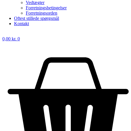
Vedtægter
Forretningsbetingelser
Forretningsorden
Oftest stillede spørgsmål
Kontakt
0,00
kr.
0