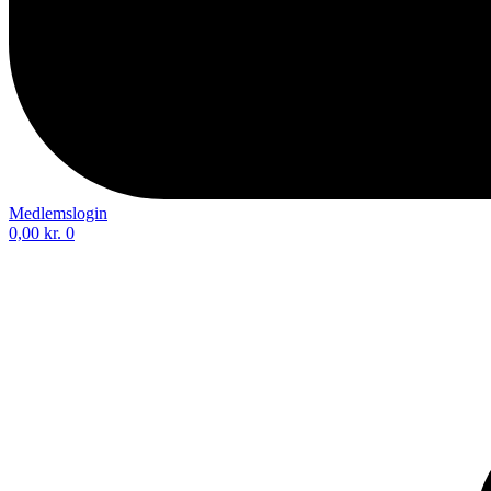
Medlemslogin
0,00
kr.
0