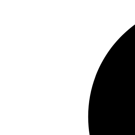
Videre
til
indhold