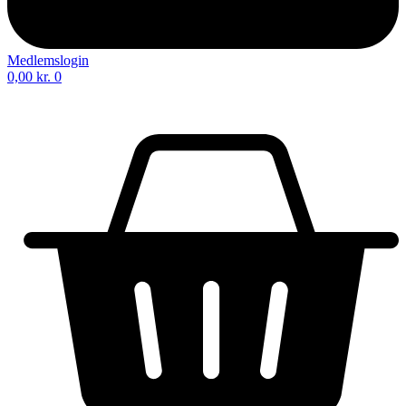
Medlemslogin
0,00
kr.
0