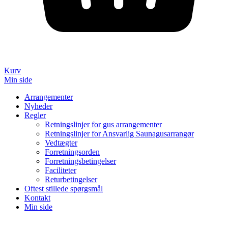
Kurv
Min side
Arrangementer
Nyheder
Regler
Retningslinjer for gus arrangementer
Retningslinjer for Ansvarlig Saunagusarrangør
Vedtægter
Forretningsorden
Forretningsbetingelser
Faciliteter
Returbetingelser
Oftest stillede spørgsmål
Kontakt
Min side