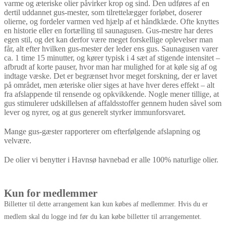
varme og æteriske olier påvirker krop og sind. Den udføres af en
dertil uddannet gus-mester, som tilrettelægger forløbet, doserer
olierne, og fordeler varmen ved hjælp af et håndklæde. Ofte knyttes
en historie eller en fortælling til saunagusen. Gus-mestre har deres
egen stil, og det kan derfor være meget forskellige oplevelser man
får, alt efter hvilken gus-mester der leder ens gus. Saunagusen varer
ca. 1 time 15 minutter, og kører typisk i 4 sæt af stigende intensitet –
afbrudt af korte pauser, hvor man har mulighed for at køle sig af og
indtage væske. Det er begrænset hvor meget forskning, der er lavet
på området, men æteriske olier siges at have hver deres effekt – alt
fra afslappende til rensende og opkvikkende. Nogle mener tillige, at
gus stimulerer udskillelsen af affaldsstoffer gennem huden såvel som
lever og nyrer, og at gus generelt styrker immunforsvaret.
Mange gus-gæster rapporterer om efterfølgende afslapning og
velvære.
De olier vi benytter i Havnsø havnebad er alle 100% naturlige olier.
Kun for medlemmer
Billetter til dette arrangement kan kun købes af medlemmer. Hvis du er
medlem skal du logge ind før du kan købe billetter til arrangementet.