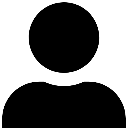
Videre
til
indhold