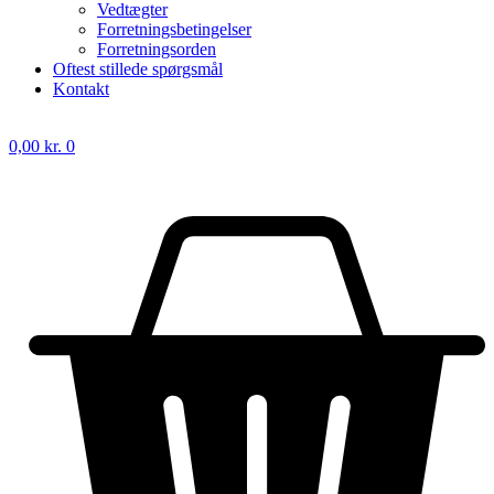
Vedtægter
Forretningsbetingelser
Forretningsorden
Oftest stillede spørgsmål
Kontakt
0,00
kr.
0