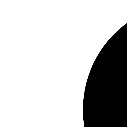
Videre
til
indhold