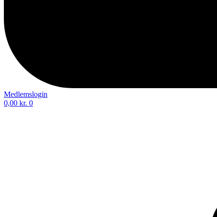
Medlemslogin
0,00
kr.
0