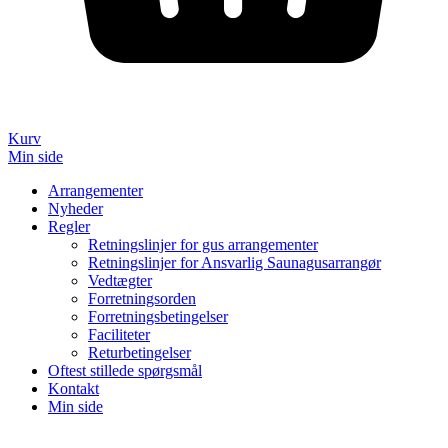
Kurv
Min side
Arrangementer
Nyheder
Regler
Retningslinjer for gus arrangementer
Retningslinjer for Ansvarlig Saunagusarrangør
Vedtægter
Forretningsorden
Forretningsbetingelser
Faciliteter
Returbetingelser
Oftest stillede spørgsmål
Kontakt
Min side