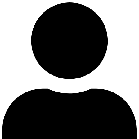
Videre
til
indhold