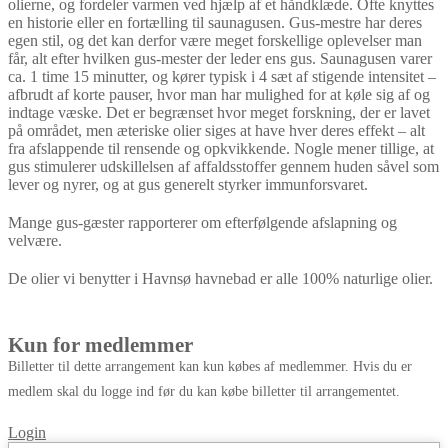
olierne, og fordeler varmen ved hjælp af et håndklæde. Ofte knyttes
en historie eller en fortælling til saunagusen. Gus-mestre har deres
egen stil, og det kan derfor være meget forskellige oplevelser man
får, alt efter hvilken gus-mester der leder ens gus. Saunagusen varer
ca. 1 time 15 minutter, og kører typisk i 4 sæt af stigende intensitet –
afbrudt af korte pauser, hvor man har mulighed for at køle sig af og
indtage væske. Det er begrænset hvor meget forskning, der er lavet
på området, men æteriske olier siges at have hver deres effekt – alt
fra afslappende til rensende og opkvikkende. Nogle mener tillige, at
gus stimulerer udskillelsen af affaldsstoffer gennem huden såvel som
lever og nyrer, og at gus generelt styrker immunforsvaret.
Mange gus-gæster rapporterer om efterfølgende afslapning og
velvære.
De olier vi benytter i Havnsø havnebad er alle 100% naturlige olier.
Kun for medlemmer
Billetter til dette arrangement kan kun købes af medlemmer. Hvis du er
medlem skal du logge ind før du kan købe billetter til arrangementet.
Login