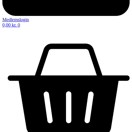
Medlemslogin
0,00
kr.
0