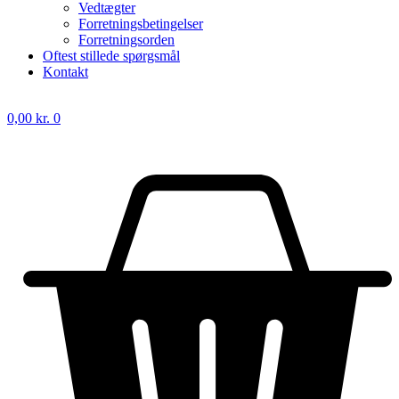
Vedtægter
Forretningsbetingelser
Forretningsorden
Oftest stillede spørgsmål
Kontakt
0,00
kr.
0