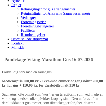
Nyheder
Regler
Retningslinjer for gus arrangementer
Retningslinjer for Ansvarlig Saunagusarrangør
Vedtægter
Forretningsorden
Forretningsbetingelser
Faciliteter
Returbetingelser
Oftest stillede spørgsmål
Kontakt
Min side
Pandekage-Viking-Marathon Gus 16.07.2026
Forkæl dig selv med en saunagus.
Medlemspris 200,00 kr. / Ikke-medlemmer adgangsbillet 200,00
kr. for gus + 110,00 kr. for gæstebillet i alt 310 kr.
Saunagus, ofte omtalt som ‘gus’, er en terapiform, som ved hjælp af
varme og æteriske olier påvirker krop og sind. Den udføres af en
dertil uddannet gus-mester, som tilrettelægger forløbet, doserer