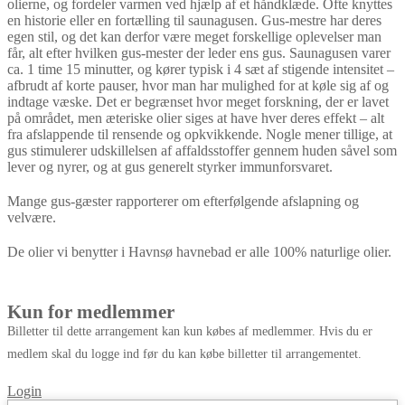
olierne, og fordeler varmen ved hjælp af et håndklæde. Ofte knyttes
en historie eller en fortælling til saunagusen. Gus-mestre har deres
egen stil, og det kan derfor være meget forskellige oplevelser man
får, alt efter hvilken gus-mester der leder ens gus. Saunagusen varer
ca. 1 time 15 minutter, og kører typisk i 4 sæt af stigende intensitet –
afbrudt af korte pauser, hvor man har mulighed for at køle sig af og
indtage væske. Det er begrænset hvor meget forskning, der er lavet
på området, men æteriske olier siges at have hver deres effekt – alt
fra afslappende til rensende og opkvikkende. Nogle mener tillige, at
gus stimulerer udskillelsen af affaldsstoffer gennem huden såvel som
lever og nyrer, og at gus generelt styrker immunforsvaret.
Mange gus-gæster rapporterer om efterfølgende afslapning og
velvære.
De olier vi benytter i Havnsø havnebad er alle 100% naturlige olier.
Kun for medlemmer
Billetter til dette arrangement kan kun købes af medlemmer. Hvis du er
medlem skal du logge ind før du kan købe billetter til arrangementet.
Login