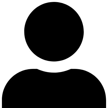
Videre
til
indhold