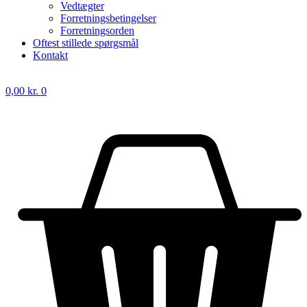
Vedtægter
Forretningsbetingelser
Forretningsorden
Oftest stillede spørgsmål
Kontakt
0,00
kr.
0