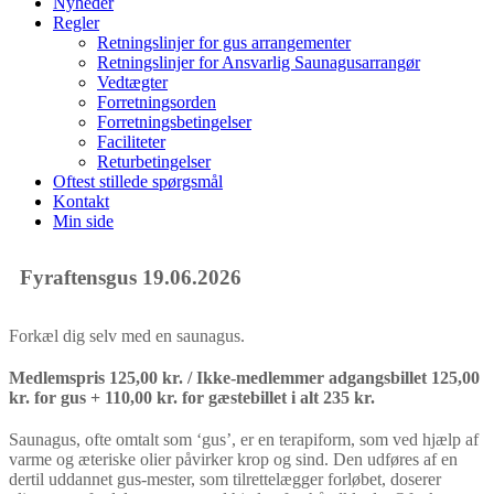
Nyheder
Regler
Retningslinjer for gus arrangementer
Retningslinjer for Ansvarlig Saunagusarrangør
Vedtægter
Forretningsorden
Forretningsbetingelser
Faciliteter
Returbetingelser
Oftest stillede spørgsmål
Kontakt
Min side
Fyraftensgus 19.06.2026
Forkæl dig selv med en saunagus.
Medlemspris 125,00 kr. / Ikke-medlemmer adgangsbillet 125,00
kr. for gus + 110,00 kr. for gæstebillet i alt 235 kr.
Saunagus, ofte omtalt som ‘gus’, er en terapiform, som ved hjælp af
varme og æteriske olier påvirker krop og sind. Den udføres af en
dertil uddannet gus-mester, som tilrettelægger forløbet, doserer