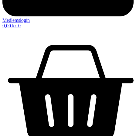
Medlemslogin
0,00
kr.
0