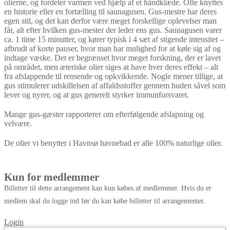
olierne, og fordeler varmen ved hjælp af et håndklæde. Ofte knyttes
en historie eller en fortælling til saunagusen. Gus-mestre har deres
egen stil, og det kan derfor være meget forskellige oplevelser man
får, alt efter hvilken gus-mester der leder ens gus. Saunagusen varer
ca. 1 time 15 minutter, og kører typisk i 4 sæt af stigende intensitet –
afbrudt af korte pauser, hvor man har mulighed for at køle sig af og
indtage væske. Det er begrænset hvor meget forskning, der er lavet
på området, men æteriske olier siges at have hver deres effekt – alt
fra afslappende til rensende og opkvikkende. Nogle mener tillige, at
gus stimulerer udskillelsen af affaldsstoffer gennem huden såvel som
lever og nyrer, og at gus generelt styrker immunforsvaret.
Mange gus-gæster rapporterer om efterfølgende afslapning og
velvære.
De olier vi benytter i Havnsø havnebad er alle 100% naturlige olier.
Kun for medlemmer
Billetter til dette arrangement kan kun købes af medlemmer. Hvis du er
medlem skal du logge ind før du kan købe billetter til arrangementet.
Login