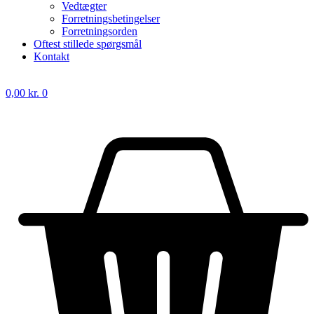
Vedtægter
Forretningsbetingelser
Forretningsorden
Oftest stillede spørgsmål
Kontakt
0,00
kr.
0