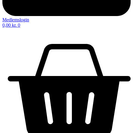
Medlemslogin
0,00
kr.
0