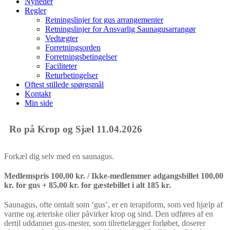
Nyheder
Regler
Retningslinjer for gus arrangementer
Retningslinjer for Ansvarlig Saunagusarrangør
Vedtægter
Forretningsorden
Forretningsbetingelser
Faciliteter
Returbetingelser
Oftest stillede spørgsmål
Kontakt
Min side
Ro på Krop og Sjæl 11.04.2026
Forkæl dig selv med en saunagus.
Medlemspris 100,00 kr. / Ikke-medlemmer adgangsbillet 100,00
kr. for gus + 85,00 kr. for gæstebillet i alt 185 kr.
Saunagus, ofte omtalt som ‘gus’, er en terapiform, som ved hjælp af
varme og æteriske olier påvirker krop og sind. Den udføres af en
dertil uddannet gus-mester, som tilrettelægger forløbet, doserer