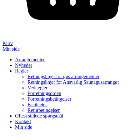
Kurv
Min side
Arrangementer
Nyheder
Regler
Retningslinjer for gus arrangementer
Retningslinjer for Ansvarlig Saunagusarrangør
Vedtægter
Forretningsorden
Forretningsbetingelser
Faciliteter
Returbetingelser
Oftest stillede spørgsmål
Kontakt
Min side