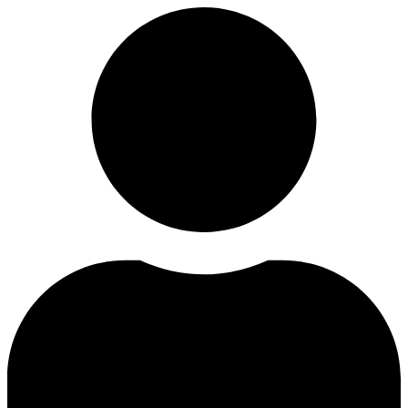
Videre
til
indhold