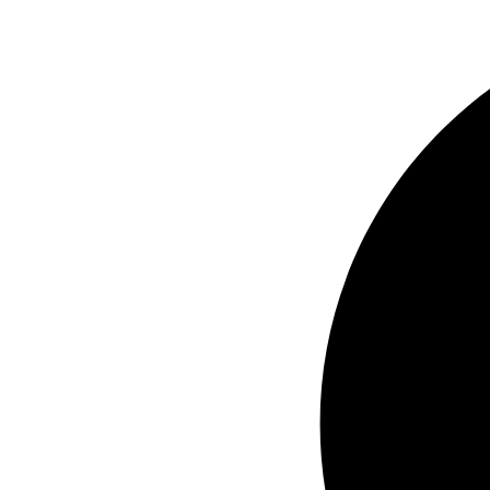
Videre
til
indhold