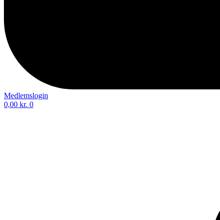
Medlemslogin
0,00
kr.
0