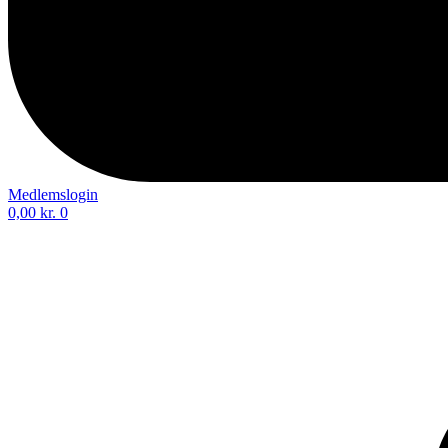
Medlemslogin
0,00
kr.
0