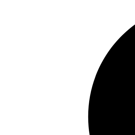
Videre
til
indhold