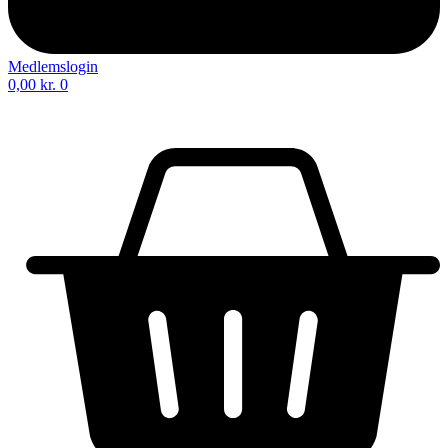
Medlemslogin
0,00
kr.
0