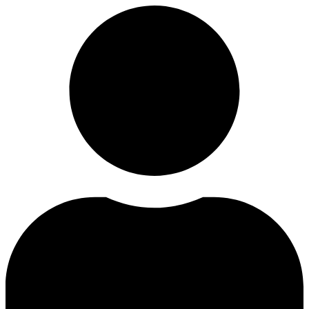
Videre
til
indhold