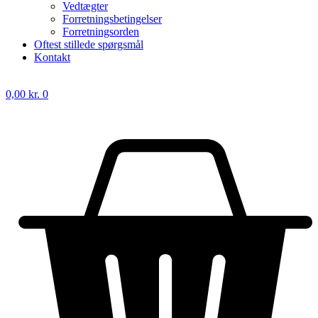
Vedtægter
Forretningsbetingelser
Forretningsorden
Oftest stillede spørgsmål
Kontakt
0,00
kr.
0