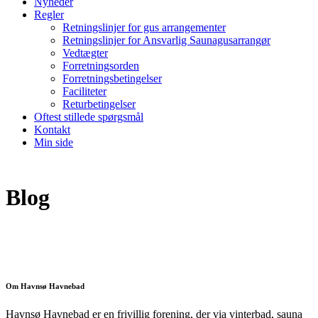
Nyheder
Regler
Retningslinjer for gus arrangementer
Retningslinjer for Ansvarlig Saunagusarrangør
Vedtægter
Forretningsorden
Forretningsbetingelser
Faciliteter
Returbetingelser
Oftest stillede spørgsmål
Kontakt
Min side
Blog
Om Havnsø Havnebad
Havnsø Havnebad er en frivillig forening, der via vinterbad, sauna