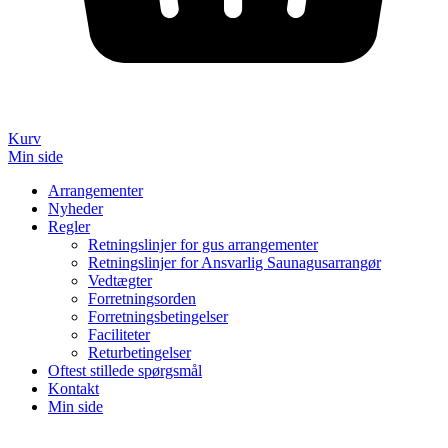
Kurv
Min side
Arrangementer
Nyheder
Regler
Retningslinjer for gus arrangementer
Retningslinjer for Ansvarlig Saunagusarrangør
Vedtægter
Forretningsorden
Forretningsbetingelser
Faciliteter
Returbetingelser
Oftest stillede spørgsmål
Kontakt
Min side