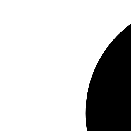
Videre
til
indhold