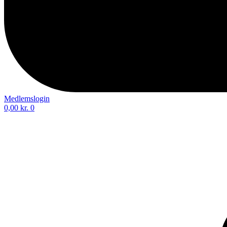
Medlemslogin
0,00
kr.
0