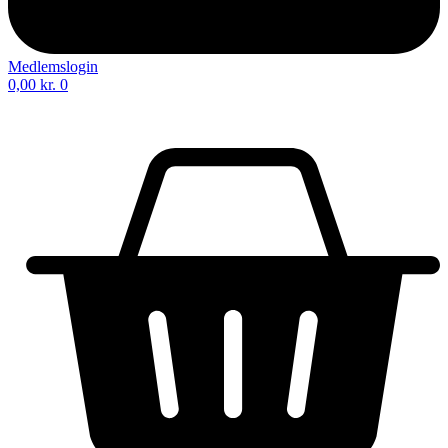
Medlemslogin
0,00
kr.
0