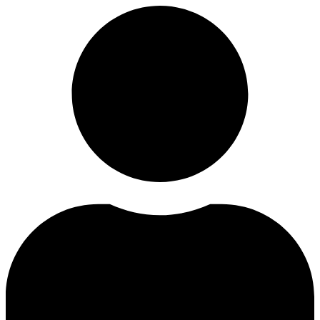
Videre
til
indhold