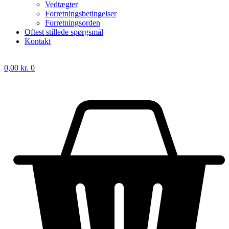
Vedtægter
Forretningsbetingelser
Forretningsorden
Oftest stillede spørgsmål
Kontakt
0,00
kr.
0