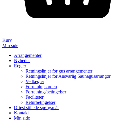
Kurv
Min side
Arrangementer
Nyheder
Regler
Retningslinjer for gus arrangementer
Retningslinjer for Ansvarlig Saunagusarrangør
Vedtægter
Forretningsorden
Forretningsbetingelser
Faciliteter
Returbetingelser
Oftest stillede spørgsmål
Kontakt
Min side