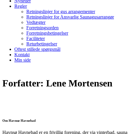
Nyheder
Regler
Retningslinjer for gus arrangementer
Retningslinjer for Ansvarlig Saunagusarrangør
Vedtægter
Forretningsorden
Forretningsbetingelser
Faciliteter
Returbetingelser
Oftest stillede spørgsmål
Kontakt
Min side
Forfatter:
Lene Mortensen
Om Havnsø Havnebad
Havnsø Havnebad er en frivillig forening, der via vinterbad, sauna