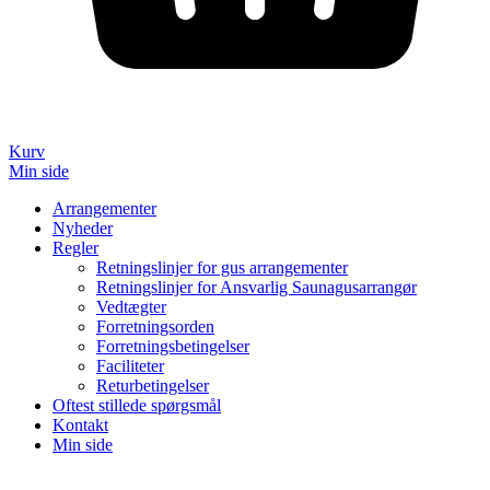
Kurv
Min side
Arrangementer
Nyheder
Regler
Retningslinjer for gus arrangementer
Retningslinjer for Ansvarlig Saunagusarrangør
Vedtægter
Forretningsorden
Forretningsbetingelser
Faciliteter
Returbetingelser
Oftest stillede spørgsmål
Kontakt
Min side