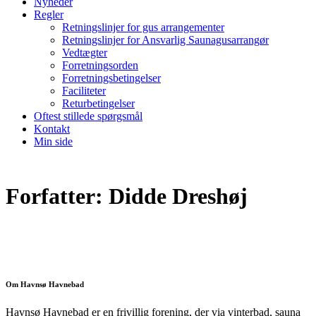
Nyheder
Regler
Retningslinjer for gus arrangementer
Retningslinjer for Ansvarlig Saunagusarrangør
Vedtægter
Forretningsorden
Forretningsbetingelser
Faciliteter
Returbetingelser
Oftest stillede spørgsmål
Kontakt
Min side
Forfatter:
Didde Dreshøj
Om Havnsø Havnebad
Havnsø Havnebad er en frivillig forening, der via vinterbad, sauna