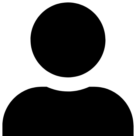
Videre
til
indhold