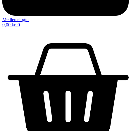
Medlemslogin
0,00
kr.
0