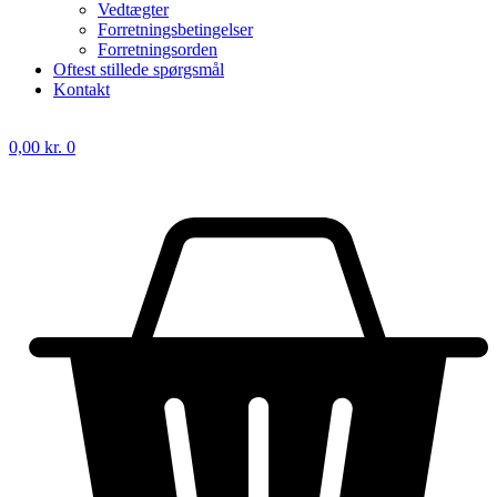
Vedtægter
Forretningsbetingelser
Forretningsorden
Oftest stillede spørgsmål
Kontakt
0,00
kr.
0