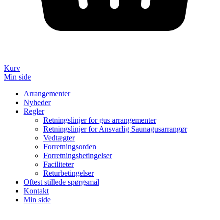
Kurv
Min side
Arrangementer
Nyheder
Regler
Retningslinjer for gus arrangementer
Retningslinjer for Ansvarlig Saunagusarrangør
Vedtægter
Forretningsorden
Forretningsbetingelser
Faciliteter
Returbetingelser
Oftest stillede spørgsmål
Kontakt
Min side