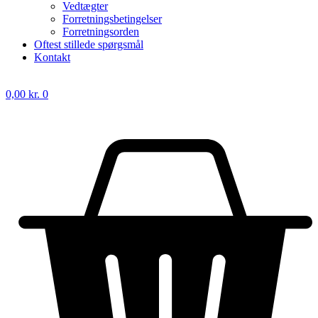
Vedtægter
Forretningsbetingelser
Forretningsorden
Oftest stillede spørgsmål
Kontakt
0,00
kr.
0