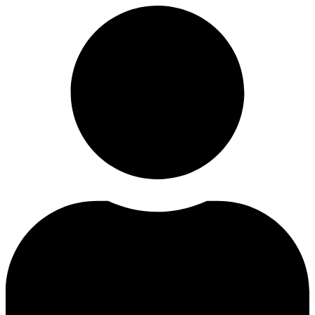
Videre
til
indhold