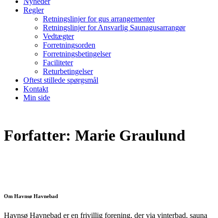
Nyheder
Regler
Retningslinjer for gus arrangementer
Retningslinjer for Ansvarlig Saunagusarrangør
Vedtægter
Forretningsorden
Forretningsbetingelser
Faciliteter
Returbetingelser
Oftest stillede spørgsmål
Kontakt
Min side
Forfatter:
Marie Graulund
Om Havnsø Havnebad
Havnsø Havnebad er en frivillig forening, der via vinterbad, sauna