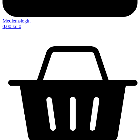
Medlemslogin
0,00
kr.
0